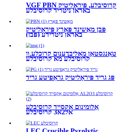
VGF PBN קרוסיבלע, פּיראָליטיק
באָראָן ניטריד קרוסיבלע
פּבן מאַשינד פּאַרץ פּיראָליטיק
באָראָן ניטרידע (פּבן)
טאַנגסטאַן מאָליבדענום קרוכלע וו
קרוסיבלע מאָ קרוסיבלע
פּג גריד פּיראָליטיק גראַפיטע גריד
אַלומינום אַקסייד קרוסיבלע
אַל2אָ3 קרוסיבלע
LEC Crucible Pyrolytic