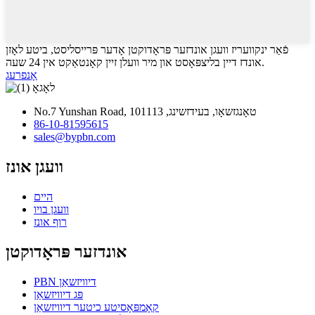
פֿאַר ינקוועריז וועגן אונדזער פּראָדוקטן אָדער פּרייסליסט, ביטע לאָזן
אונדז דיין בליצפּאָסט און מיר וועלן זיין קאָנטאַקט אין 24 שעה.
אָנפרעג
No.7 Yunshan Road, טאָנגזשאָו, בעידזשינג, 101113
86-10-81595615
sales@bypbn.com
וועגן אונז
היים
וועגן בויו
רוף אונז
אונדזער פּראָדוקטן
PBN דיוויזשאַן
פּג דיוויזשאַן
קאָמפּאָסיטע כיטער דיוויזשאַן