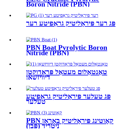
Boron Nitride (PBN)
פּג רער פּיראָליטיק גראַפיטע רער
PBN Boat Pyrolytic Boron
Nitride (PBN)
טאַנטאַלום מעטאַל פּראָדוקטן
דיוויזשאַן
פּג טעלער פּיראָליטיק גראַפיטע
טעלער
PBN קאָוטינג פּיראָליטיק באָראָן
ניטריד (פּבן)