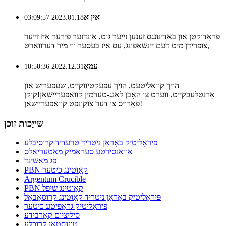
אין א
2023.01.18 03:09:57
פּראָדוקטן און באַדינונגס זענען זייער גוט, אונדזער פירער איז זייער
צופֿרידן מיט דעם ייַנשאַפונג, עס איז בעסער ווי מיר דערוואַרט,
עמאַ
2022.12.31 10:50:36
הויך קוואַליטעט, הויך עפעקטיווקייַט, שעפעריש און
אָרנטלעכקייַט, ווערט צו האָבן לאַנג-טערמין קוואַפּעריישאַן!קוקן
פאָרויס צו דער צוקונפֿט קוואַפּעריישאַן!
שייַכות זוכן
פּיראָליטיק באָראָן ניטריד טרעדיד קרוסיבלע
אַוואַנסירטע סעראַמיק מאַטעריאַלס
פּג מאַשינד
PBN קאָוטינג כיטער
Argentum Crucible
PBN קאָוטינג שיפל
פּיראָליטיק באָראָן ניטריד קאָוטינג קרוסאַבאַל
פּיראָליטיק גראַפיטע כיטער
סיליציום קאַרבידע
טונגסטאַן קרוכלע