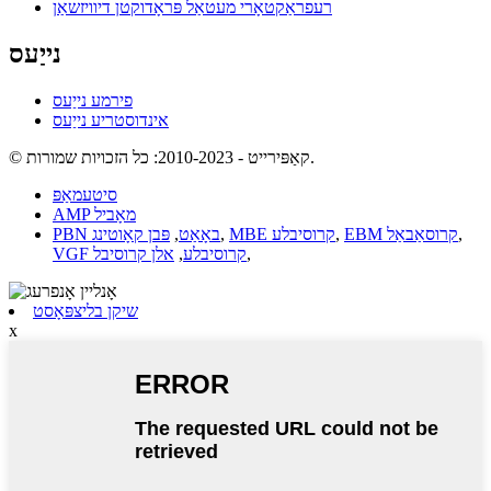
רעפראַקטאָרי מעטאַל פּראָדוקטן דיוויזשאַן
נייַעס
פירמע נייַעס
אינדוסטריע נייַעס
© קאַפּירייט - 2010-2023: כל הזכויות שמורות.
סיטעמאַפּ
AMP מאָביל
,
EBM קרוסאַבאַל
,
MBE קרוסיבלע
,
PBN באָאַט
,
פּבן קאָוטינג
,
VGF קרוסיבלע
,
אלן קרוסיבל
שיקן בליצפּאָסט
x