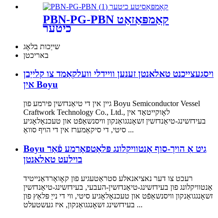
PBN-PG-PBN קאַמפּאַזאַט
כיטער
שייַכות בלאָג
באריכטן
ויסגעצייכנט טאלאנטן זענען וויידלי וועלקאַמד צו קלייַבן
אין Boyu
גיין אין די טיאַנדזשין פירמע פון ​​Boyu Semiconductor Vessel
Craftwork Technology Co., Ltd., לאָוקייטאַד אין
בעידזשינג-טיאַנדזשין זשאָנגגואַנקון וויסנשאַפֿט און טעכנאָלאָגיע
סיטי, די סיקאַמערז אין די הויף סוואַ ...
Boyu גיט אַ הויך-סוף אַנטוויקלונג פּלאַטפאָרמע פֿאַר
בוילעט טאלאנטן
רעכט צו דער נאציאנאלע סטראַטעגיע פון ​​קאָואָרדאַנייטיד
אַנטוויקלונג פון בעידזשינג-טיאַנדזשין-העבעי, בעידזשינג-טיאַנדזשין
זשאָנגגואַנקון וויסנשאַפֿט און טעכנאָלאָגיע סיטי, ווי די נייַ פּלאַץ פון
בעידזשינג זשאָנגגואַנקון, איז געשטעלט ...