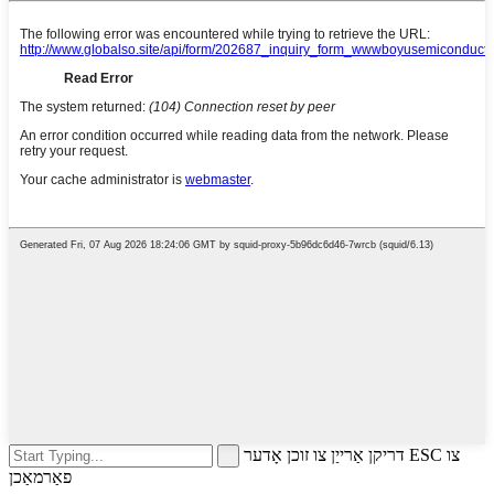
דריקן אַרייַן צו זוכן אָדער ESC צו
פאַרמאַכן