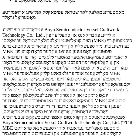
מאָלעקולאַר שטראַל עפּיטאַקסיע
מאַסטערינג מאָלעקולאַר שטראַל עפּיטאַקסי: אַנלישינג אַוואַנסירטע
מאַטעריאַל גוואַלד
ינטראָדוסינג בעידזשינג Boyu Semiconductor Vessel Craftwork
Technology Co., Ltd., אַ לידינג פאַבריקאַנט און סאַפּלייער פון
הויך-קוואַליטעט מאָלעקולאַר שטראַל עפּיטאַקסי (MBE) סיסטעמען.ביי
בעידזשינג בויו, מיר ספּעשאַלייז אין דיזיינינג און פּראַדוסינג קאַטינג-ברעג
MBE סיסטעמען וואָס זענען געניצט אין דער פּראָדוקציע פון ​​
אַוואַנסירטע סעמיקאַנדאַקטער מאַטעריאַלס.מיט יאָרן פון דערפאַרונג
און אַ קאָלעקטיוו פון העכסט באָקע פּראָפעססיאָנאַלס, מיר האָבן
פארדינט אַ שטאַרק שעם פֿאַר דעליווערינג פאַרלאָזלעך און עפעקטיוו
MBE סאַלושאַנז צו אונדזער גלאבאלע קלייאַנטעל.אונדזער MBE
סיסטעמען זענען באַרימט פֿאַר זייער פּינטלעכקייַט, אַקיעראַסי און
יקסעפּשאַנאַל פאָרשטעלונג.זיי זענען יקוויפּט מיט מאָדערן טעכנאָלאָגיע
צו ענשור די וווּקס פון הויך-קוואַליטעט עפּיטאַקסיאַל לייַערס מיט גלייַכן
יונאַפאָרמאַטי און קאַנטראָולד פּינטלעכקייַט.פֿון קאַמפּאַונד
סעמיקאַנדאַקטערז צו נאַנאָסטרוקטורעס, אונדזער MBE סיסטעמען
זענען ווערסאַטאַל און קענען טרעפן די דייווערס באדערפענישן פון
פאַרשידן ינדאַסטריז, אַרייַנגערעכנט מיקראָעלעקטראָניקס,
אָפּטאָילעקטראָניקס און קוואַנטום קאַמפּיוטינג.טשאָאָסינג בעידזשינג
Boyu Semiconductor Vessel Craftwork Technology Co., Ltd. ווי דיין
MBE סיסטעם סאַפּלייער געראַנטיז איר יקסעפּשאַנאַל פּראָדוקט
קוואַליטעט, העכער פאָרשטעלונג און ויסגעצייכנט קונה דינסט.מיר