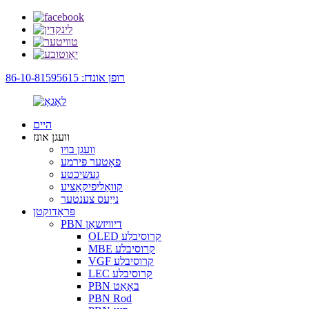
רופן אונדז: 86-10-81595615
היים
וועגן אונז
וועגן בויו
פאָטער פירמע
געשיכטע
קוואַליפיקאַציע
נייַעס צענטער
פּראָדוקטן
PBN דיוויזשאַן
OLED קרוסיבלע
MBE קרוסיבלע
VGF קרוסיבלע
LEC קרוסיבלע
PBN באָאַט
PBN Rod