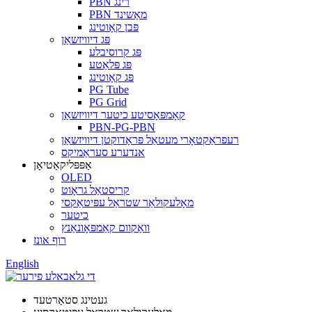
PBN רינג
PBN מאַשינד
פּבן קאָוטינג
פּג דיוויזשאַן
פּג קרוסיבלע
פּג פּלאַטע
פּג קאָוטינג
PG Tube
PG Grid
קאָמפּאָסיטע כיטער דיוויזשאַן
PBN-PG-PBN
רעפראַקטאָרי מעטאַל פּראָדוקטן דיוויזשאַן
אנדערע סעראַמיקס
אַפּפּליקאַטיאָן
OLED
קריסטאַל גראָוט
מאָלעקולאַר שטראַל עפּיטאַקסי
כיטער
וואַקוום קאַמפּאָונאַנץ
רוף אונז
English
געטינג סטאַרטעד