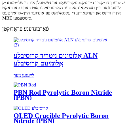
שטרעבן צו יקסיד דיין עקספּעקטיישאַנז און צושטעלן איר די שליימעסדיק
לייזונג פֿאַר דיין סעמיקאַנדאַקטער מאַטעריאַל גראָוט דאַרף.קאָנטאַקט
אונדז הייַנט און דערפאַרונג די עקסאַלאַנס פון אונדזער הויך-קוואַליטעט
MBE סיסטעמען.
פֿאַרבונדענע פּראָדוקטן
אַלומינום ניטריד קרוסיבלע ALN
אַלומינום קרוסיבלע
לייענען מער
PBN Rod Pyrolytic Boron Nitride
(PBN)
OLED Crucible Pyrolytic Boron
Nitride (PBN)