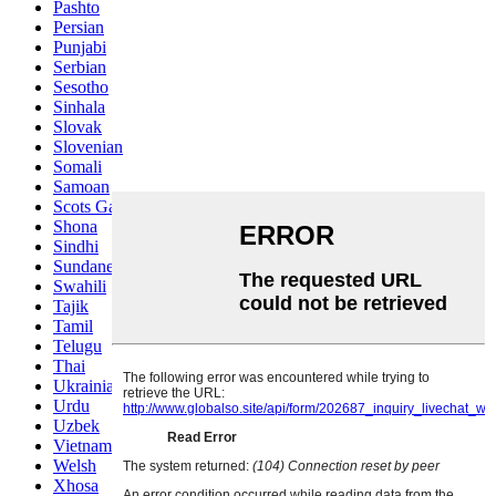
Pashto
Persian
Punjabi
Serbian
Sesotho
Sinhala
Slovak
Slovenian
Somali
Samoan
Scots Gaelic
Shona
Sindhi
Sundanese
Swahili
Tajik
Tamil
Telugu
Thai
Ukrainian
Urdu
Uzbek
Vietnamese
Welsh
Xhosa