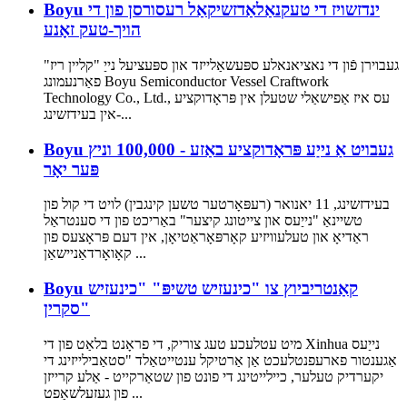
Boyu ינדזשויז די טעקנאַלאַדזשיקאַל רעסורסן פון די
הויך-טעק זאָנע
געבוירן פֿון די נאציאנאלע ספּעשאַלייזד און ספּעציעל נייַ "קליין ריז"
פאַרנעמונג Boyu Semiconductor Vessel Craftwork
Technology Co., Ltd., עס איז אַפישאַלי שטעלן אין פּראָדוקציע
אין בעידזשינג-...
Boyu געבויט אַ נייַע פּראָדוקציע באַזע - 100,000 וניץ
פּער יאָר
בעידזשינג, 11 יאנואר (רעפּאָרטער טשען קינגבין) לויט די קול פון
טשיינאַ "נייַעס און צייטונג קיצער" באַריכט פון די סענטראַל
ראַדיאָ און טעלעוויזיע קאָרפּאָראַטיאָן, אין דעם פּראָצעס פון
קאָואָרדאַניישאַן ...
Boyu קאַנטריביוץ צו "כינעזיש טשיפּ" "כינעזיש
סקרין"
מיט עטלעכע טעג צוריק, די פראָנט בלאַט פון די Xinhua נייַעס
אַגענטור פארעפנטלעכט אַן אַרטיקל ענטייטאַלד "סטאַבילייזינג די
יקערדיק טעלער, כיילייטינג די פונט פון שטאַרקייט - אַלע קרייזן
פון געזעלשאַפט ...