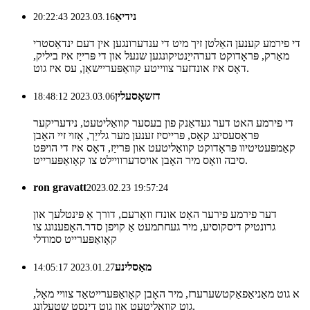
נידיאַ
2023.03.16 20:22:43
די פירמע קענען האַלטן זיך מיט די ענדערונגען אין דעם ינדאַסטרי
מאַרק, פּראָדוקט דערהייַנטיקונגען שנעל און די פּרייַז איז ביליק,
דאָס איז אונדזער צווייטע קוואַפּעריישאַן, עס איז גוט.
דזשאָסעלין
2023.03.06 18:48:12
די פירמע האט דער געדאַנק פון בעסער קוואַליטעט, נידעריקער
פּראַסעסינג קאָס, פּרייסיז זענען מער גלייַך, אַזוי זיי האָבן
קאַמפּעטיטיוו פּראָדוקט קוואַליטעט און פּרייַז, דאָס איז די הויפּט
סיבה וואָס מיר האָבן אויסדערוויילט צו קאָואַפּערייט.
ron gravatt
2023.02.23 19:57:24
דער פירמע פירער האָט אונדז וואַרעם, דורך אַ פּינטלעך און
גרונטיק דיסקוסיע, מיר געחתמעט אַ קויפן סדר.האָפענונג צו
קאָואַפּערייט סמודלי
מאַסלינע
2023.01.27 14:05:17
א גוט מאַניאַפאַקטשערערז, מיר האָבן קאָואַפּערייטאַד צוויי מאָל,
גוט קוואַליטעט און גוט דינסט שטעלונג.