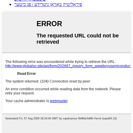
פּיראָליטיק באָראָן ניטרידע / פּג כיטער