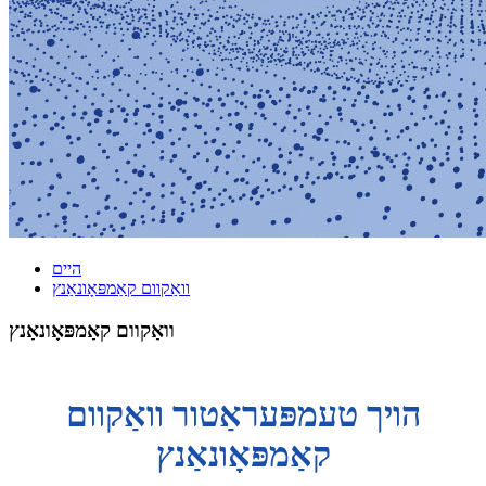
היים
וואַקוום קאַמפּאָונאַנץ
וואַקוום קאַמפּאָונאַנץ
הויך טעמפּעראַטור וואַקוום
קאַמפּאָונאַנץ