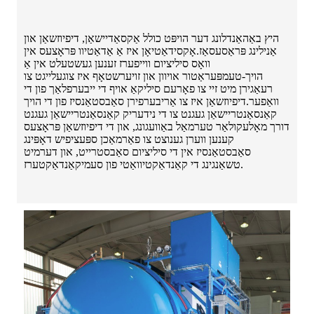
היץ באַהאַנדלונג דער הויפּט כולל אַקסאַדיישאַן, דיפיוזשאַן און
אַנילינג פּראַסעסאַז.אָקסידאַטיאָן איז אַ אַדאַטיוו פּראָצעס אין
וואָס סיליציום ווייפערז זענען געשטעלט אין אַ
הויך-טעמפּעראַטור אויוון און זויערשטאָף איז צוגעלייגט צו
רעאַגירן מיט זיי צו פאָרעם סיליקאַ אויף די ייבערפלאַך פון די
וואַפער.דיפיוזשאַן איז צו אַריבערפירן סאַבסטאַנסיז פון די הויך
קאַנסאַנטריישאַן געגנט צו די נידעריק קאַנסאַנטריישאַן געגנט
דורך מאָלעקולאַר טערמאַל באַוועגונג, און די דיפיוזשאַן פּראָצעס
קענען ווערן גענוצט צו פאַרמאַכן ספּעציפיש דאָפּינג
סאַבסטאַנסיז אין די סיליציום סאַבסטרייט, און דערמיט
טשאַנגינג די קאַנדאַקטיוואַטי פון סעמיקאַנדאַקטערז.