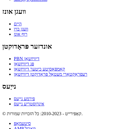
וועגן אונז
היים
וועגן בויו
רוף אונז
אונדזער פּראָדוקטן
PBN דיוויזשאַן
פּג דיוויזשאַן
קאָמפּאָסיטע כיטער דיוויזשאַן
רעפראַקטאָרי מעטאַל פּראָדוקטן דיוויזשאַן
נייַעס
פירמע נייַעס
אינדוסטריע נייַעס
© קאַפּירייט - 2010-2023: כל הזכויות שמורות.
סיטעמאַפּ
AMP מאָביל