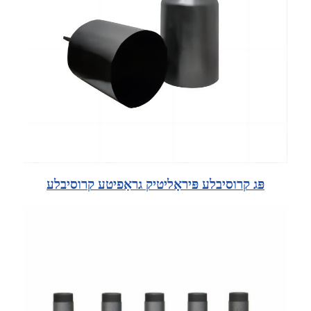
פּג קרוסיבלע פּיראָליטיק גראַפיטע קרוסיבלע