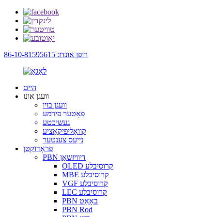
רופן אונדז: 86-10-81595615
היים
וועגן אונז
וועגן בויו
פאָטער פירמע
געשיכטע
קוואַליפיקאַציע
נייַעס צענטער
פּראָדוקטן
PBN דיוויזשאַן
OLED קרוסיבלע
MBE קרוסיבלע
VGF קרוסיבלע
LEC קרוסיבלע
PBN באָאַט
PBN Rod