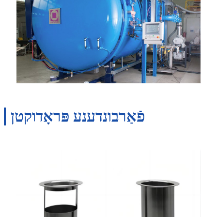
פֿאַרבונדענע פּראָדוקטן