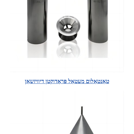
טאַנטאַלום מעטאַל פּראָדוקטן דיוויזשאַן