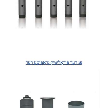
פּג רער פּיראָליטיק גראַפיטע רער