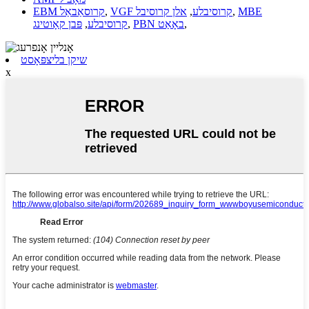
MBE
,
VGF קרוסיבלע
,
אלן קרוסיבל
,
EBM קרוסאַבאַל
,
PBN באָאַט
,
קרוסיבלע
,
פּבן קאָוטינג
שיקן בליצפּאָסט
x