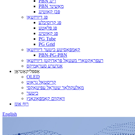
PBN רינג
PBN מאַשינד
פּבן קאָוטינג
פּג דיוויזשאַן
פּג קרוסיבלע
פּג פּלאַטע
פּג קאָוטינג
PG Tube
PG Grid
קאָמפּאָסיטע כיטער דיוויזשאַן
PBN-PG-PBN
רעפראַקטאָרי מעטאַל פּראָדוקטן דיוויזשאַן
אנדערע סעראַמיקס
אַפּפּליקאַטיאָן
OLED
קריסטאַל גראָוט
מאָלעקולאַר שטראַל עפּיטאַקסי
כיטער
וואַקוום קאַמפּאָונאַנץ
רוף אונז
English