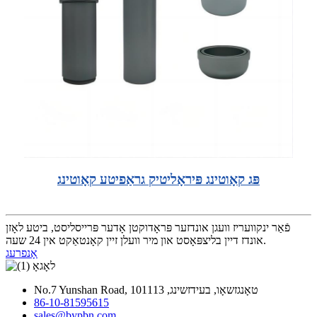
פּג קאָוטינג פּיראָליטיק גראַפיטע קאָוטינג
פֿאַר ינקוועריז וועגן אונדזער פּראָדוקטן אָדער פּרייסליסט, ביטע לאָזן
אונדז דיין בליצפּאָסט און מיר וועלן זיין קאָנטאַקט אין 24 שעה.
אָנפרעג
No.7 Yunshan Road, טאָנגזשאָו, בעידזשינג, 101113
86-10-81595615
sales@bypbn.com