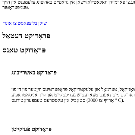
.צו פאַרמייַדן וואַלאַטילאַזיישאַן אין גראַפייט באַהיצונג עלעמענט אין הויך
טעמפּעראַטור.
שיקן בליצפּאָסט צו אונדז
פּראָדוקט דעטאַל
פּראָדוקט טאַגס
פּראָדוקט באַשרייַבונג
אַניקאַל, טערמאַל און עלעקטריקאַל פּראָפּערטיעס ווייַטער פון די פון
קייַט און הויך אַניסאָטראָפּיע (300 וו / מק אין די אַב ריכטונג און 3.5 וו / מק אין די C ריכטונג).פּג איז כעמיש ינערט און
סטאַביל אין עקסטרעם טעמפּעראַטורעס (אַרויף צו 3000 ° C).
פּראָדוקט פֿעיִקייטן