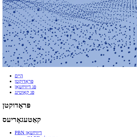
היים
פּראָדוקטן
פּג דיוויזשאַן
פּג קאָוטינג
פּראָדוקטן
קאַטעגאָריעס
PBN דיוויזשאַן