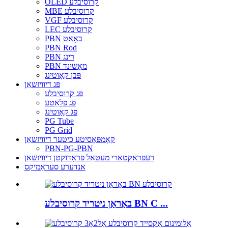
OLED קרוסיבלע
MBE קרוסיבלע
VGF קרוסיבלע
LEC קרוסיבלע
PBN באָאַט
PBN Rod
PBN רינג
PBN מאַשינד
פּבן קאָוטינג
פּג דיוויזשאַן
פּג קרוסיבלע
פּג פּלאַטע
פּג קאָוטינג
PG Tube
PG Grid
קאָמפּאָסיטע כיטער דיוויזשאַן
PBN-PG-PBN
רעפראַקטאָרי מעטאַל פּראָדוקטן דיוויזשאַן
אנדערע סעראַמיקס
באָראָן ניטריד קרוסיבלע BN C ...