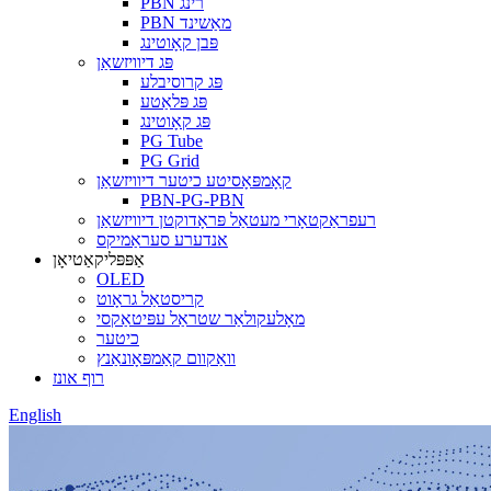
PBN רינג
PBN מאַשינד
פּבן קאָוטינג
פּג דיוויזשאַן
פּג קרוסיבלע
פּג פּלאַטע
פּג קאָוטינג
PG Tube
PG Grid
קאָמפּאָסיטע כיטער דיוויזשאַן
PBN-PG-PBN
רעפראַקטאָרי מעטאַל פּראָדוקטן דיוויזשאַן
אנדערע סעראַמיקס
אַפּפּליקאַטיאָן
OLED
קריסטאַל גראָוט
מאָלעקולאַר שטראַל עפּיטאַקסי
כיטער
וואַקוום קאַמפּאָונאַנץ
רוף אונז
English