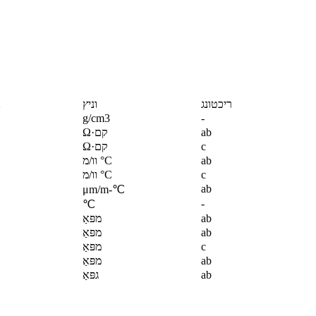
ריכטונג
וניץ
נ
g/cm3
-
ab
Ω·קם
c
Ω·קם
ab
וו/מ °C
c
וו/מ °C
ab
μm/m-℃
-
℃
ab
מפּאַ
ab
מפּאַ
c
מפּאַ
ab
מפּאַ
ab
גפּאַ