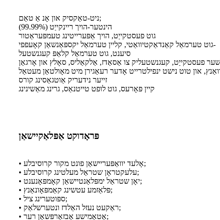
ניט-טאַקסיק און אָנ אַ טאַם;
הינטער-הויך ריינקייַט (99.99%)
גוט פעסטקייַט, הויך אַפּערייטינג טעמפּעראַטור
גוט טערמאַל קאַנדאַקטיוואַטי, קליין טערמאַל יקספּאַנשאַן קאָעפפי-
סיענט, גוט טערמאַל קלאַפּ קעגנשטעל
ער פעסטקייַט, קעגנשטעליק צו אַסאַדז, אַלקאַליס, סאָלץ און אָרגאַן
ואַנץ, און טוט נישט ינפילטרייט אָדער רעאַגירן מיט מאָולטאַן מעטאַל
זייער נידעריק אַוטגאַסינג קורס
קיין פּאָרעס, גוט לופט טייטנאַס, גרינג מאַשינינג
פּראָדוקט אַפּלאַקיישאַן
• אָלעד יוואַפּעריישאַן פונט מקור קרוסיבלע;
• עלעקטראָן שטראַל מעלטינג קרוסיבלע;
• יאָן שטראַל ימפּלאַנטיישאַן קאָמפּאָנענט;
• פּלאַזמע עטשינג קאַמפּאָונאַנץ;
• ספּוטערינג ציל;
• ראַקעט נעזל האַלדז ונטערשלאַק;
• אַטאָמישע אַבזאָרפּשאַן רער;