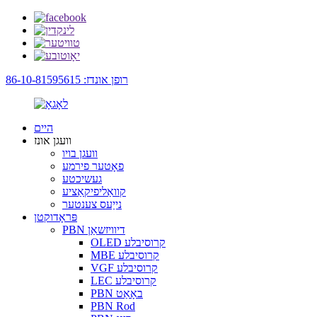
רופן אונדז: 86-10-81595615
היים
וועגן אונז
וועגן בויו
פאָטער פירמע
געשיכטע
קוואַליפיקאַציע
נייַעס צענטער
פּראָדוקטן
PBN דיוויזשאַן
OLED קרוסיבלע
MBE קרוסיבלע
VGF קרוסיבלע
LEC קרוסיבלע
PBN באָאַט
PBN Rod