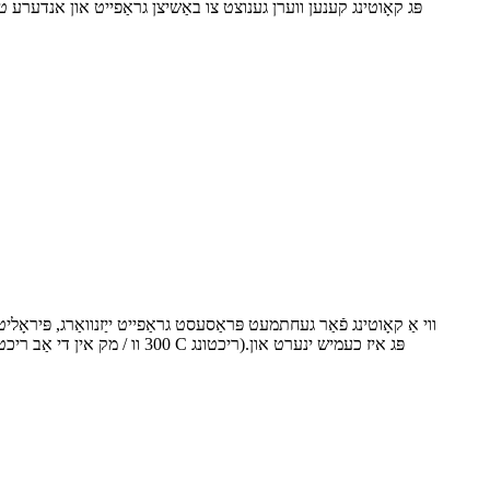
פּג קאָוטינג קענען ווערן גענוצט צו באַשיצן גראַפייט און אנדערע טיי
ווי אַ קאָוטינג פֿאַר געחתמעט פּראַסעסט גראַפייט ייַזנוואַרג, פּירא