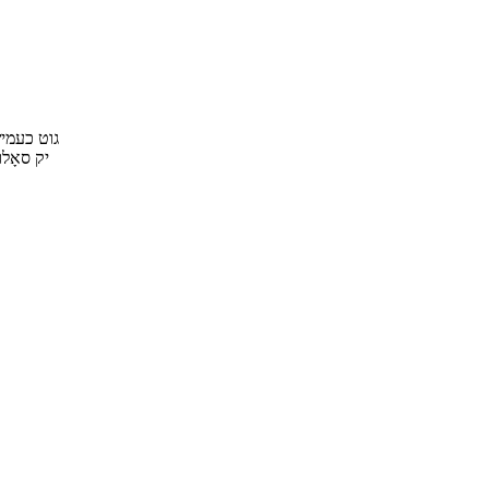
גוט כעמיש
יק סאָלו