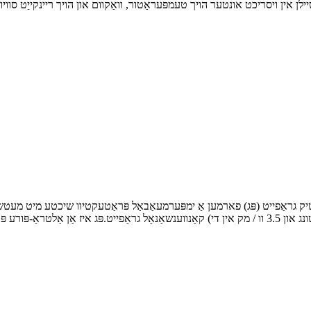
לן אין ויסריכט אונטער הויך טעמפּעראַטור, וואַקוום און הויך ריינקייַט סוויווע
ָליטיק גראַפייט (פּג) פארמען אַ ימפּערמעאַבאַל פּראַטעקטיוו שיכטע מיט מעטש
קאַנווענשאַנאַל גראַפייט.פּג איז אַן אַלטראַ-פּורע פּראָדוקט מיט נאָענט טעאָרעטיש געדיכט