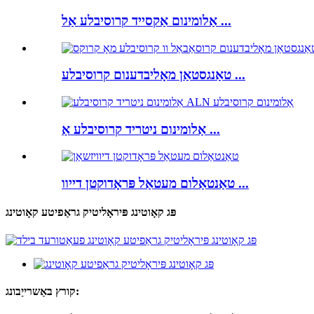
אַלומינום אַקסייד קרוסיבלע אַל ...
טאַנגסטאַן מאָליבדענום קרוסיבלע ...
אַלומינום ניטריד קרוסיבלע אַ ...
טאַנטאַלום מעטאַל פּראָדוקטן דייוו ...
פּג קאָוטינג פּיראָליטיק גראַפיטע קאָוטינג
קורץ באַשרייַבונג: