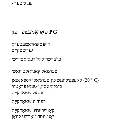
• פּג כיטער.
פּאַראַמעטער פון PG
הויפּט פּאַראַמעטערס
געדיכטקייַט
עלעקטריקאַל רעסיסטיוויטי
טערמאַל קאַנדאַקטיוואַטי
קאָעפפיסיענט פון טערמאַל יקספּאַנשאַן (20 ° C)
סובלימאַטיאָן טעמפּעראַטור
טענסאַל שטאַרקייַט
בענדינג שטאַרקייַט
קאַמפּרעסיוו שטאַרקייַט
יאַנג-נוסח מאָדולע קוואַן